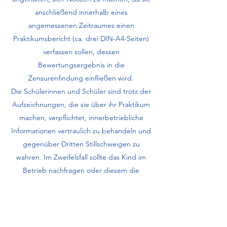
anschließend innerhalb eines
angemessenen Zeitraumes einen
Praktikumsbericht (ca. drei DIN-A4-Seiten)
verfassen sollen, dessen
Bewertungsergebnis in die
Zensurenfindung einfließen wird.
Die Schülerinnen und Schüler sind trotz der
Aufzeichnungen, die sie über ihr Praktikum
machen, verpflichtet, innerbetriebliche
Informationen vertraulich zu behandeln und
gegenüber Dritten Stillschweigen zu
wahren. Im Zweifelsfall sollte das Kind im
Betrieb nachfragen oder diesem die
fraglichen Textinhalte des Berichts vorlegen.
Bei der ersten Elternversammlung in der
9.Jahrgangsstufe wird sich die Fachlehrkraft
Wirtschaft/Politik vorstellen und ggf. Fragen