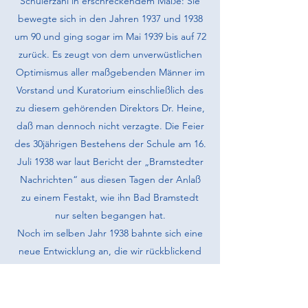
Schülerzahl in erschreckendem Maße: Sie
bewegte sich in den Jahren 1937 und 1938
um 90 und ging sogar im Mai 1939 bis auf 72
zurück. Es zeugt von dem unverwüstlichen
Optimismus aller maßgebenden Män­ner im
Vorstand und Kuratorium einschließlich des
zu diesem gehörenden Direktors Dr. Heine,
daß man dennoch nicht verzagte. Die Feier
des 30jährigen Bestehens der Schule am 16.
Juli 1938 war laut Bericht der „Bramstedter
Nachrichten“ aus diesen Tagen der Anlaß
zu einem Festakt, wie ihn Bad Bramstedt
nur selten begangen hat.
Noch im selben Jahr 1938 bahnte sich eine
neue Entwicklung an, die wir rückblickend
als wichtigen Markstein im Aufstieg der
Jürgen-Fuhlendorf-Schule beurteilen
müssen: Im Zuge der damals vom