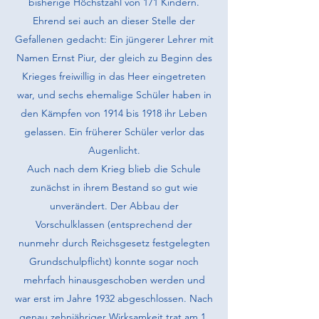
bisherige Höchstzahl von 171 Kindern.
Ehrend sei auch an dieser Stelle der
Gefallenen gedacht: Ein jüngerer Lehrer mit
Namen Ernst Piur, der gleich zu Beginn des
Krieges freiwillig in das Heer eingetreten
war, und sechs ehemalige Schüler haben in
den Kämpfen von 1914 bis 1918 ihr Leben
gelassen. Ein früherer Schüler verlor das
Augenlicht.
Auch nach dem Krieg blieb die Schule
zunächst in ihrem Bestand so gut wie
unverändert. Der Abbau der
Vorschulklassen (entsprechend der
nunmehr durch Reichsgesetz festgelegten
Grundschulpflicht) konnte sogar noch
mehrfach hinausgeschoben werden und
war erst im Jahre 1932 abgeschlos­sen. Nach
genau zehnjähriger Wirksamkeit trat am 1.