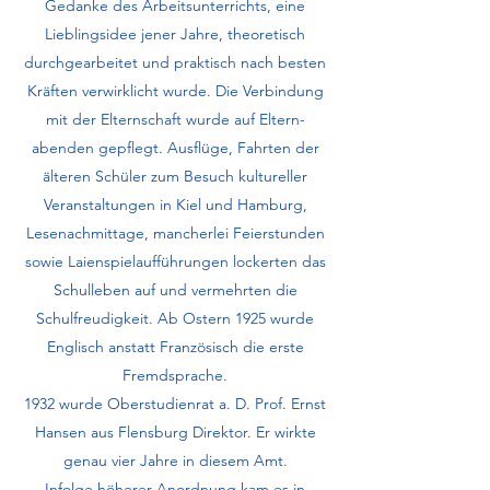
Gedanke des Arbeitsunterrichts, eine
Lieblingsidee jener Jahre, theoretisch
durchgearbeitet und praktisch nach besten
Kräften ver­wirklicht wurde. Die Verbindung
mit der Elternschaft wurde auf Eltern­
abenden gepflegt. Ausflüge, Fahrten der
älteren Schüler zum Besuch kultu­reller
Veranstaltungen in Kiel und Hamburg,
Lesenachmittage, mancherlei Feierstunden
sowie Laienspielaufführungen lockerten das
Schulleben auf und vermehrten die
Schulfreudigkeit. Ab Ostern 1925 wurde
Englisch anstatt Französisch die erste
Fremdsprache.
1932 wurde Oberstudienrat a. D. Prof. Ernst
Hansen aus Flensburg Direk­tor. Er wirkte
genau vier Jahre in diesem Amt.
Infolge höherer Anordnung kam es in