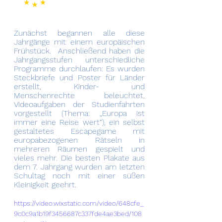
Zunächst begannen alle diese 
Jahrgänge mit einem europäischen 
Frühstück.  Anschließend haben die 
Jahrgangsstufen unterschiedliche 
Programme durchlaufen: Es wurden 
Steckbriefe und Poster für Länder 
erstellt, Kinder- und 
Menschenrechte beleuchtet, 
Videoaufgaben der Studienfahrten 
vorgestellt (Thema: „Europa ist 
immer eine Reise wert“), ein selbst 
gestaltetes Escapegame mit 
europabezogenen Rätseln in 
mehreren Räumen gespielt und 
vieles mehr. Die besten Plakate aus 
dem 7. Jahrgang wurden am letzten 
Schultag noch mit einer süßen 
Kleinigkeit geehrt.
https://video.wixstatic.com/video/648cfe_
9c0c9a1b19f3456687c337fde4ae3bed/108