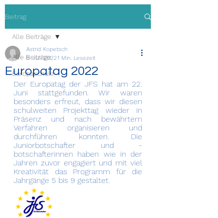
Beitrag
Alle Beiträge
Astrid Kopetsch
Alle Beiträge
5. Juli 2022
1 Min. Lesezeit
Europatag 2022
Europaschule
Der Europatag der JFS hat am 22. 
Juni stattgefunden. Wir waren 
besonders erfreut, dass wir diesen 
schulweiten Projekttag wieder in 
Präsenz und nach bewährtem 
Verfahren organisieren und 
durchführen konnten. Die 
Juniorbotschafter und -
botschafterinnen haben wie in der 
Jahren zuvor engagiert und mit viel 
Kreativität das Programm für die 
Jahrgänge 5 bis 9 gestaltet. 