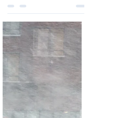
Astrid Kopetsch
26. Feb.
1 Min. Lesezeit
Schule ohne Rassismus
- Schule mit Courage:
Landesweiter Fachtag
Als Teil des Netzwerks „Schule ohne
Rassismus – Schule mit Courage“ haben
Schülerinnen und Schüler unserer
Antidiskriminierungs-AG „Mosaik“ am
diesjährigen Fachtag teilgenommen. Dort
besuchten sie spannende Workshops
rund um die Themen Demokratie, Vielfalt
und Zivilcourage und kamen mit
engagierten Schülerinnen und Schülern
anderer Schulen ins Gespräch. Der