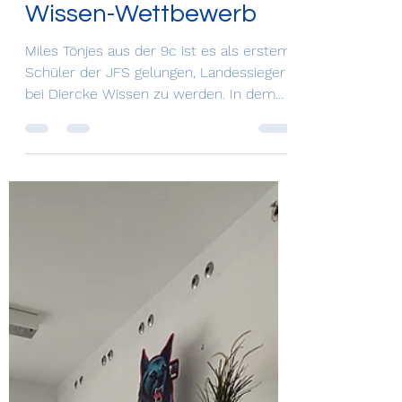
Astrid Kopetsch
11. Juni
1 Min. Lesezeit
Erfolg beim Diercke
Wissen-Wettbewerb
Miles Tönjes aus der 9c ist es als erstem
Schüler der JFS gelungen, Landessieger
bei Diercke Wissen zu werden. In dem
Wettbewerb, bei dem stets breit
gefächertes geographisches Wissen
abgefragt wird, war er damit der beste
unter ca. 8,000 Teilnehmern aus
Schleswig-Holstein, so dass er als
Landesvertreter am vergangenen
Wochenende am Bundeswettbewerb in
Braunschweig teilnehmen durfte. Auch
wenn es dort nicht für einen der
vorderen Plätze reichte, war dies ein