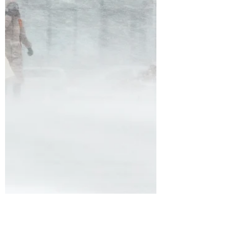
Austausch bot viele neue Impulse für
unsere weitere Arbeit an der Schule und
stärkte das gemeinsame Engagement
gegen Dis