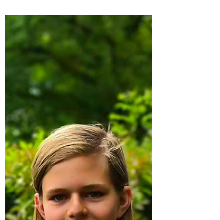
unsere Schulbibliothek im Raum 204
endlich ihre Türen. Am Dienstag, den 22.
Juni, startet die Eröffnung mit einem "Tag
der offenen Tür" und ab dem 23.6. mit
neuen, praktischen Öffnungszeiten.
Damit steht allen Schülerinnen und
Schülern eine moderne kleine Bibliothek
zur Verfügung, die das Lernen unterstützt
und zum Entdecken einlädt. Warum eine
Schulbibliothek wi