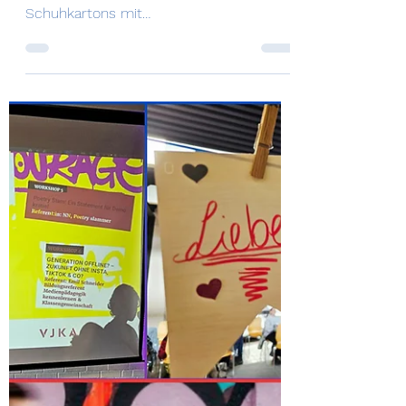
Antje Suhrbier
22. März
1 Min. Lesezeit
Danke für das
Engagement!
Liebe Schulgemeinschaft, im Dezember
letzten Jahres haben wir gemeinsam 77
Schuhkartons mit
Weihnachtsgeschenken gepackt, um
Schülerinnen und Schülern in Cherson
trotz des Krieges an Weihnachten eine
Freude zu bereiten. Es war schön zu
sehen, wie viele von Ihnen und euch sich
engagiert haben. Solche Projekte sind
tolle Beispiele dafür, dass Mitgefühl und
Solidarität wichtige Bestandteile unserer