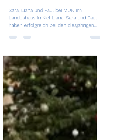
Astrid Kopetsch
15. Apr.
1 Min. Lesezeit
Model United Nations
S-H - Teilnahme am
Rollenspiel im
Landeshaus Kiel
Sara, Liana und Paul bei MUN im
Landeshaus in Kiel Liana, Sara und Paul
haben erfolgreich bei den diesjährigen
Model United Nations 2026 im Landtag
Schleswig-Holsteins teilgenommen. Als
Delegation Peru haben sie viele Debatten
in ihren Gremien zu verschiedenen
Themen geführt. https://mun-sh.de/