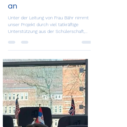
3. Mai
1 Min. Lesezeit
Unsere neue Bücherei
für Schülerinnen und
Schüler nimmt Gestalt
an
Unter der Leitung von Frau Bähr nimmt
unser Projekt durch viel tatkräftige
Unterstützung aus der Schülerschaft,
dem Kollegium und der IT immer mehr
Form an. Aktueller Stand der
Schulbibliothek (16. April 2026) 1.a)
Kategorien (nach Farbsystem) Fiktion
Fantasy/Dystopien/Science Fiction
Graphic Novels/Comics/Mangas
Abenteuer Detektivgeschichten/Krimis
Pferdeliteratur Romane Young Adult (ab