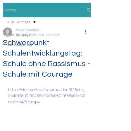
Beitrag
Alle Beiträge
Astrid Kopetsch
Alle Beiträge
27. Apr. 2025
1 Min. Lesezeit
Schwerpunkt
Europaschule
Schulentwicklungstag:
Schule ohne Rassismus -
Schule mit Courage
https://video.wixstatic.com/video/648cfe_
8b4f936d0190458c9347a0601f668a02/108
0p/mp4/file.mp4