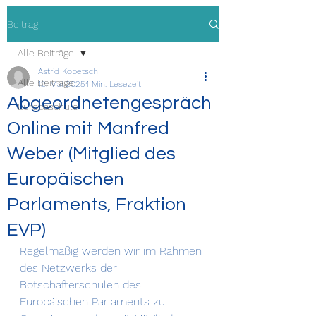
Beitrag
Alle Beiträge
Astrid Kopetsch
Alle Beiträge
12. Mai 2025
1 Min. Lesezeit
Abgeordnetengespräch
Europaschule
Online mit Manfred
Weber (Mitglied des
Europäischen
Parlaments, Fraktion
EVP)
Regelmäßig werden wir im Rahmen 
des Netzwerks der 
Botschafterschulen des 
Europäischen Parlaments zu 