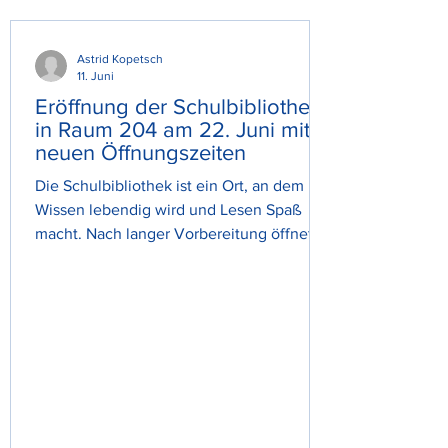
in den Buchhandel. Anschließend durfte
jede Schülerin und jeder Schüler ein Buch
für unsere Schulbibliothek auswählen.
Astrid Kopetsch
11. Juni
Eröffnung der Schulbibliothek
in Raum 204 am 22. Juni mit
neuen Öffnungszeiten
Die Schulbibliothek ist ein Ort, an dem
Wissen lebendig wird und Lesen Spaß
macht. Nach langer Vorbereitung öffnet
unsere Schulbibliothek im Raum 204
endlich ihre Türen. Am Dienstag, den 22.
Juni, startet die Eröffnung mit einem "Tag
der offenen Tür" und ab dem 23.6. mit
neuen, praktischen Öffnungszeiten. Damit
steht allen Schülerinnen und Schülern
eine moderne kleine Bibliothek zur
Verfügung, die das Lernen unterstützt und