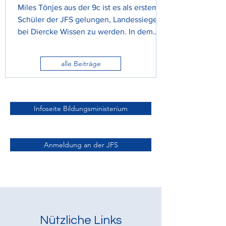
Miles Tönjes aus der 9c ist es als erstem
Schüler der JFS gelungen, Landessieger
bei Diercke Wissen zu werden. In dem
Wettbewerb, bei dem stets breit
gefächertes geographisches Wissen
alle Beiträge
abgefragt wird, war er damit der beste
unter ca. 8,000 Teilnehmern aus
Schleswig-Holstein, so dass er als
Landesvertreter am vergangenen
Infoseite Bildungsministerium
Wochenende am Bundeswettbewerb in
Braunschweig teilnehmen durfte. Auch
wenn es dort nicht für einen der vorderen
Anmeldung an der JFS
Plätze reichte, war dies ein besonderer
Erfolg
Nützliche Links